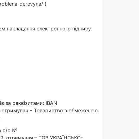
roblena-derevyna/ )
ом накладання електронного підпису.
ів за реквізитами: IBAN
 отримувач – Товариство з обмеженою
;
а р/р №
, отримувач – ТОВ УКРАЇНСЬКО-