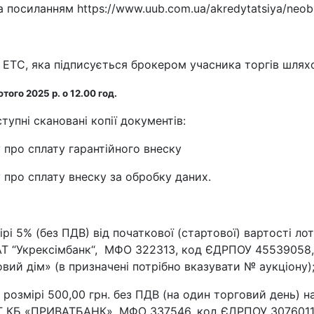
а посиланням https://www.uub.com.ua/akredytatsiya/neob
в ЕТС, яка підписується брокером учасника торгів шлях
ютого
2025 р. о 12.00 год.
ступні скановані копії документів:
у про сплату гарантійного внеску
у про сплату внеску за обробку даних.
рі 5% (без ПДВ) від початкової (стартової) вартості лот
 “Укрексімбанк“,
МФО 322313, код ЄДРПОУ 45539058,
овий дім» (в призначені потрібно вказувати № аукціону)
 розмірі 500,00 грн. без ПДВ (на один торговий день) н
 КБ «ПРИВАТБАНК», МФО 337546, код ЄДРПОУ 30760119