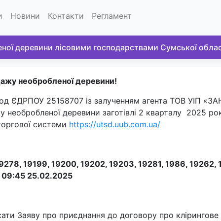
и
Новини
Контакти
Регламент
еної деревини лісовими господарствами Сумської облас
одажу необробленої деревини!
код ЄДРПОУ 25158707 із залученням агента ТОВ УІП «ЗА
у необробленої деревини заготівлі 2 кварталу
2025 ро
торгової системи
https://utsd.uub.com.ua/
9278, 19199, 19200, 19202, 19203, 19281, 1986, 19262, 
 09:45 25.02.
2025
исати Заяву про приєднання до договору про клірингове