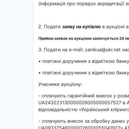
(інформація про порядок акредитації з
2. Подати
заяву на купівлю
в аукціоні 
Прийом заявок на аукціони закінчується 24 л
3. Подати на e-mail: zanikua@ukr.net на
• платіжні доручення з відміткою банк
• платіжні доручення з відміткою банк
Учасники аукціону:
- сплачують гарантійний внесок у розмі
UA243223130000026005000057527 в АТ
відповідальністю «Український кліринг
- сплачують внесок за обробку даних у
UA093375460000026001055041927у АТ