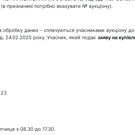
в призначені потрібно вказувати № аукціону).
за обробку даних - сплачуються учасниками аукціону д
год. 24.02.2025 року. Учасник, який подає
заяву на купів
 23
тниця з 08.30 до 17.30.