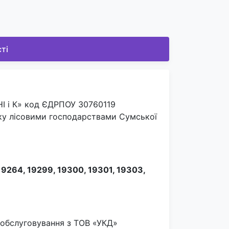
ті
НІ і К» код ЄДРПОУ 30760119
ку лісовими господарствами Сумської
19264, 19299, 19300, 19301, 19303,
 обслуговування з ТОВ «УКД»