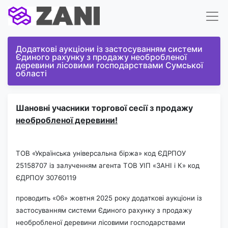
Додаткові аукціони із застосуванням системи
Єдиного рахунку з продажу необробленої
деревини лісовими господарствами Сумської
області
Шановні учасники торгової сесії з продажу
необробленої деревини!
ТОВ «Українська універсальна
біржа» код ЄДРПОУ
25158707
із залученням агента ТОВ УІП «ЗАНІ і К» код
ЄДРПОУ 30760119
проводить «06» жовтня 2025 року додаткові аукціони із
застосуванням системи Єдиного рахунку з продажу
необробленої деревини лісовими господарствами