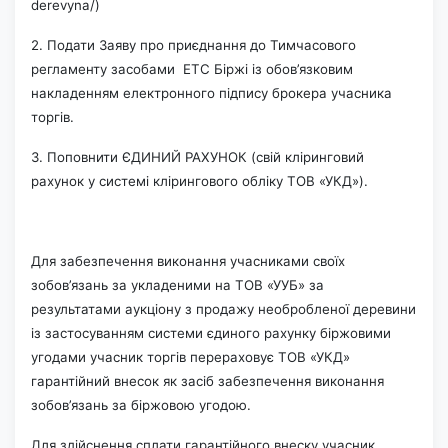
derevyna/)
2. Подати Заяву про приєднання до Тимчасового
регламенту засобами
ЕТС Біржі із обов’язковим
накладенням електронного підпису брокера учасника
торгів.
3. Поповнити ЄДИНИЙ РАХУНОК (свій кліринговий
рахунок у системі клірингового обліку ТОВ «УКД»).
Для забезпечення виконання учасниками своїх
зобов’язань за укладеними на ТОВ «УУБ» за
результатами аукціону з продажу необробленої деревини
із застосуванням системи єдиного рахунку біржовими
угодами учасник торгів перераховує ТОВ «УКД»
гарантійний внесок як засіб забезпечення виконання
зобов’язань за біржовою угодою.
Для здійснення сплати гарантійного внеску учасник