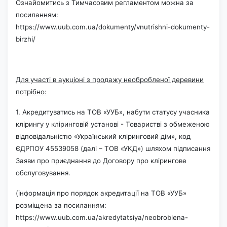
Ознайомитись з Тимчасовим регламентом можна за
посиланням:
https://www.uub.com.ua/dokumenty/vnutrishni-dokumenty-
birzhi/
Для участі в аукціоні з продажу необробленої деревини
потрібно:
1. Акредитуватись на ТОВ «УУБ», набути статусу учасника
клірингу у кліринговій установі - Товаристві з обмеженою
відповідальністю «Український кліринговий дім», код
ЄДРПОУ 45539058 (далі – ТОВ «УКД») шляхом підписання
Заяви про приєднання до Договору про клірингове
обслуговування.
(інформація про порядок акредитації на ТОВ «УУБ»
розміщена за посиланням:
https://www.uub.com.ua/akredytatsiya/neobroblena-