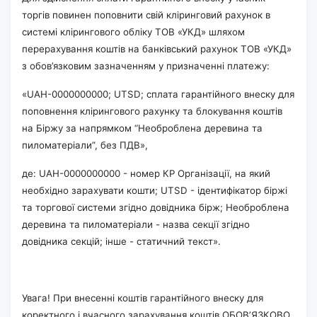
торгів повинен поповнити свій кліринговий рахунок в
системі клірингового обліку ТОВ «УКД» шляхом
перерахування коштів на банківський рахунок ТОВ «УКД»
з обов’язковим зазначенням у призначенні платежу:
«UAH-0000000000; UTSD; сплата гарантійного внеску для
поповнення клірингового рахунку та блокування коштів
на Біржу за напрямком “Необроблена деревина та
пиломатеріали”, без ПДВ»,
де: UAH-0000000000 - номер КР Організації, на який
необхідно зарахувати кошти; UTSD - ідентифікатор біржі
та торгової системи згідно довідника бірж; Необроблена
деревина та пиломатеріали - назва секції згідно
довідника секцій; інше - статичний текст».
Увага! При внесенні коштів гарантійного внеску для
коректного і вчасного зарахування коштів ОБОВʼЯЗКОВО