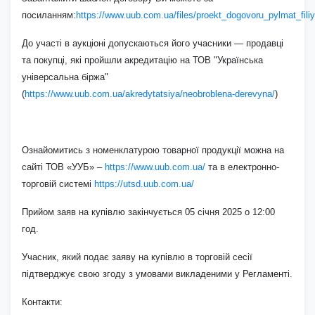
посиланням:
https://www.uub.com.ua/files/proekt_dogovoru_pylmat_fili
До участі в аукціоні допускаються його учасники — продавці
та покупці, які пройшли акредитацію на ТОВ "Українська
універсальна біржа"
(
https://www.uub.com.ua/akredytatsiya/neobroblena-derevyna/
)
Ознайомитись з номенклатурою товарної продукції можна на
сайті ТОВ «УУБ» –
https://www.uub.com.ua/
та в електронно-
торговій системі
https://utsd.uub.com.ua/
Прийом заяв на купівлю закінчується 05 січня 2025 о 12:00
год.
Учасник, який подає заяву на купівлю в торговій сесії
підтверджує свою згоду з умовами викладеними у Регламенті.
Контакти: