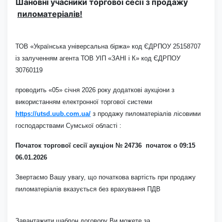
Шановні учасники торгової сесії з продажу
пиломатеріалів!
ТОВ «Українська універсальна біржа» код ЄДРПОУ 25158707
із залученням агента ТОВ УІП «ЗАНІ і К» код ЄДРПОУ
30760119
проводить «05» січня 2026 року додаткові аукціони з
використанням електронної торгової системи
https://utsd.uub.com.ua/
з продажу пиломатеріалів лісовими
господарствами Сумської області :
Початок торгової сесії аукціон № 24736 початок
о 09:15
06.01.
2026
Звертаємо Вашу увагу, що початкова вартість при продажу
пиломатеріалів вказується без врахування ПДВ
Завантажити шаблон договору Ви можете за