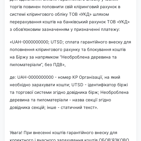
торгів повинен поповнити свій кліринговий рахунок в
системі клірингового обліку ТОВ «УКД» шляхом
перерахування коштів на банківський рахунок ТОВ «УКД»
з обов’язковим зазначенням у призначенні платежу:
«UAH-0000000000; UTSD; сплата гарантійного внеску для
поповнення клірингового рахунку та блокування коштів
на Біржу за напрямком “Необроблена деревина та
пиломатеріали”, без ПДВ»,
де: UAH-0000000000 - номер КР Організації, на який
необхідно зарахувати кошти; UTSD - ідентифікатор біржі
та торгової системи згідно довідника бірж; Необроблена
деревина та пиломатеріали - назва секції згідно
довідника секцій; інше - статичний текст».
Увага! При внесенні коштів гарантійного внеску для
коректного і вчасного зарахування коштів ОБОВʼЯЗКОВО