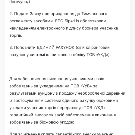
derevyna/)
2. Подати Заяву про приєднання до Тимчасового
регламенту засобами
ЕТС Біржі із обов’язковим
накладенням електронного підпису брокера учасника
торгів.
3. Поповнити ЄДИНИЙ РАХУНОК (свій кліринговий
рахунок у системі клірингового обліку ТОВ «УКД»).
Для забезпечення виконання учасниками своїх
зобов’язань за укладеними на ТОВ «УУБ» за
результатами аукціону з продажу необробленої деревини
із застосуванням системи єдиного рахунку біржовими
угодами учасник торгів перераховує ТОВ «УКД»
гарантійний внесок як засіб забезпечення виконання
зобов’язань за біржовою угодою.
Для здійснення сплати гарантійного внеску учасник