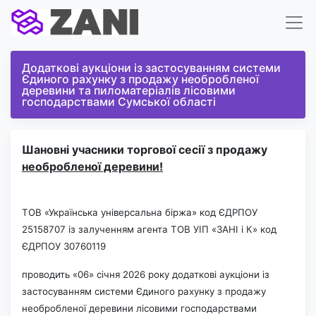
Додаткові аукціони із застосуванням системи
Єдиного рахунку з продажу необробленої
деревини та пиломатеріалів лісовими
господарствами Сумської області
Шановні учасники торгової сесії з продажу
необробленої деревини!
ТОВ «Українська універсальна
біржа» код ЄДРПОУ
25158707
із залученням агента ТОВ УІП «ЗАНІ і К» код
ЄДРПОУ 30760119
проводить «06» січня 2026 року додаткові аукціони із
застосуванням системи Єдиного рахунку з продажу
необробленої деревини лісовими господарствами