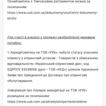
Ознайомитись з Тимчасовим регламентом можна за
посиланням:
https://www.uub.com.ua/dokumenty/vnutrishni-dokumenty-
birzhi/
Для участі в аукціоні з продажу необробленої деревини
потрібно:
1. Акредитуватись на ТОВ «УУБ», набути статусу учасника
клірингу у кліринговій установі - Товаристві з обмеженою
відповідальністю «Український кліринговий дім», код
ЄДРПОУ 45539058 (далі – ТОВ «УКД») шляхом підписання
Заяви про приєднання до Договору про клірингове
обслуговування.
(інформація про порядок акредитації на ТОВ «УУБ»
розміщена за посиланням:
https://www.uub.com.ua/akredytatsiya/neobroblena-