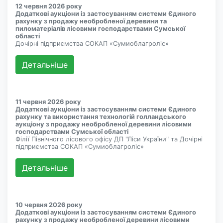
12 червня 2026 року
Додаткові аукціони із застосуванням системи Єдиного
рахунку з продажу необробленої деревини та
пиломатеріалів лісовими господарствами Сумської
області
Дочірні підприємства СОКАП «Сумиоблагроліс»
Детальнiше
11 червня 2026 року
Додаткові аукціони із застосуванням системи Єдиного
рахунку та використання технологій голландського
аукціону з продажу необробленої деревини лісовими
господарствами Сумської області
Філії Північного лісового офісу ДП "Ліси України" та Дочірні
підприємства СОКАП «Сумиоблагроліс»
Детальнiше
10 червня 2026 року
Додаткові аукціони із застосуванням системи Єдиного
рахунку з продажу необробленої деревини лісовими